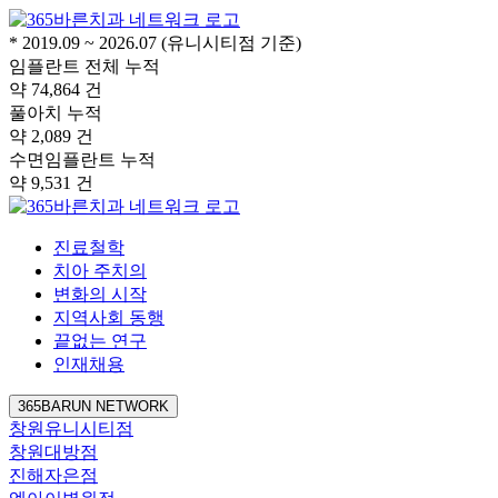
* 2019.09 ~ 2026.07 (유니시티점 기준)
임플란트 전체 누적
약
74,864
건
풀아치 누적
약
2,089
건
수면임플란트 누적
약
9,531
건
진료철학
치아 주치의
변화의 시작
지역사회 동행
끝없는 연구
인재채용
365BARUN NETWORK
창원유니시티점
창원대방점
진해자은점