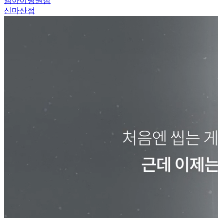
엠아이병원점
신마산점