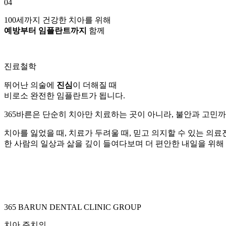
04
100세까지 건강한 치아를 위해
예방부터 임플란트까지
함께
진료철학
뛰어난 의술에
진심
이 더해질 때
비로소 완전한 임플란트가 됩니다.
365바른은 단순히 치아만 치료하는 곳이 아니라, 불안과 고민까
치아를 잃었을 때, 치료가 두려울 때, 믿고 의지할 수 있는 의
한 사람의 일상과 삶을 깊이 들여다보며 더 편안한 내일을 위해
365 BARUN DENTAL CLINIC GROUP
치아 주치의